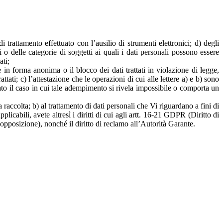
di trattamento effettuato con l’ausilio di strumenti elettronici; d) degli
i o delle categorie di soggetti ai quali i dati personali possono essere
ati;
e in forma anonima o il blocco dei dati trattati in violazione di legge,
tati; c) l’attestazione che le operazioni di cui alle lettere a) e b) sono
uato il caso in cui tale adempimento si rivela impossibile o comporta un
a raccolta; b) al trattamento di dati personali che Vi riguardano a fini di
cabili, avete altresì i diritti di cui agli artt. 16-21 GDPR (Diritto di
o di opposizione), nonché il diritto di reclamo all’Autorità Garante.