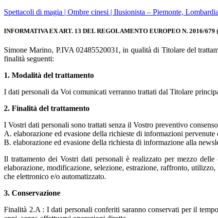
Spettacoli di magia | Ombre cinesi | Ilusionista – Piemonte, Lombardia 
INFORMATIVA EX ART. 13 DEL REGOLAMENTO EUROPEO N. 2016/679
Simone Marino, P.IVA 02485520031, in qualità di Titolare del trattame
finalità seguenti:
1. Modalità del trattamento
I dati personali da Voi comunicati verranno trattati dal Titolare princ
2. Finalità del trattamento
I Vostri dati personali sono trattati senza il Vostro preventivo consens
A. elaborazione ed evasione della richieste di informazioni pervenute 
B. elaborazione ed evasione della richiesta di informazione alla newsle
Il trattamento dei Vostri dati personali è realizzato per mezzo dell
elaborazione, modificazione, selezione, estrazione, raffronto, utilizzo,
che elettronico e/o automatizzato.
3. Conservazione
Finalità 2.A : I dati personali conferiti saranno conservati per il temp