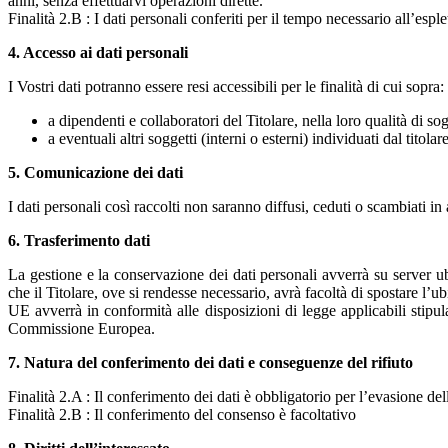
anni, senza effettuarvi operazioni dirette.
Finalità 2.B : I dati personali conferiti per il tempo necessario all’esple
4. Accesso ai dati personali
I Vostri dati potranno essere resi accessibili per le finalità di cui sopra:
a dipendenti e collaboratori del Titolare, nella loro qualità di sog
a eventuali altri soggetti (interni o esterni) individuati dal titola
5. Comunicazione dei dati
I dati personali così raccolti non saranno diffusi, ceduti o scambiati i
6. Trasferimento dati
La gestione e la conservazione dei dati personali avverrà su server u
che il Titolare, ove si rendesse necessario, avrà facoltà di spostare l’u
UE avverrà in conformità alle disposizioni di legge applicabili stipul
Commissione Europea.
7. Natura del conferimento dei dati e conseguenze del rifiuto
Finalità 2.A : Il conferimento dei dati è obbligatorio per l’evasione del
Finalità 2.B : Il conferimento del consenso è facoltativo