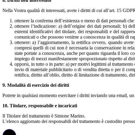
8. Diritti dell’interessato
Nella Vostra qualità di interessati, avete i diritti di cui all’art. 15 GDPR
ottenere la conferma dell’esistenza o meno di dati personali che
ottenere l’indicazione: a) dell’origine dei dati personali; b) del
estremi identificativi del titolare, dei responsabili e del rapp
comunicati o che possono venirne a conoscenza in qualità di rappr
ottenere: a) l’aggiornamento, la rettifica ovvero, quando avete 
compresi quelli di cui non è necessaria la conservazione in relazio
state portate a conoscenza, anche per quanto riguarda il loro con
impiego di mezzi manifestamente sproporzionato rispetto al dirit
opporsi, in tutto o in parte: a) per motivi legittimi al trattament
invio di materiale pubblicitario o di vendita diretta o per il co
rettifica, diritto all’oblio, diritto di limitazione di trattamento, 
9. Modalità di esercizio dei diritti
Potrete in qualsiasi momento esercitare i diritti inviando una email, un
10. Titolare, responsabile e incaricati
Il Titolare del trattamento è Simone Marino.
L’elenco aggiornato dei responsabili del trattamento è custodito presso 