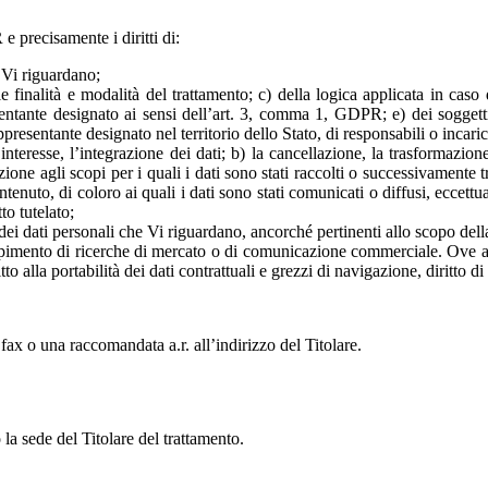
 e precisamente i diritti di:
 Vi riguardano;
le finalità e modalità del trattamento; c) della logica applicata in caso 
resentante designato ai sensi dell’art. 3, comma 1, GDPR; e) dei soggett
esentante designato nel territorio dello Stato, di responsabili o incaric
interesse, l’integrazione dei dati; b) la cancellazione, la trasformazion
ne agli scopi per i quali i dati sono stati raccolti o successivamente trat
tenuto, di coloro ai quali i dati sono stati comunicati o diffusi, eccett
to tutelato;
o dei dati personali che Vi riguardano, ancorché pertinenti allo scopo dell
mpimento di ricerche di mercato o di comunicazione commerciale. Ove appli
diritto alla portabilità dei dati contrattuali e grezzi di navigazione, diritt
 fax o una raccomandata a.r. all’indirizzo del Titolare.
la sede del Titolare del trattamento.