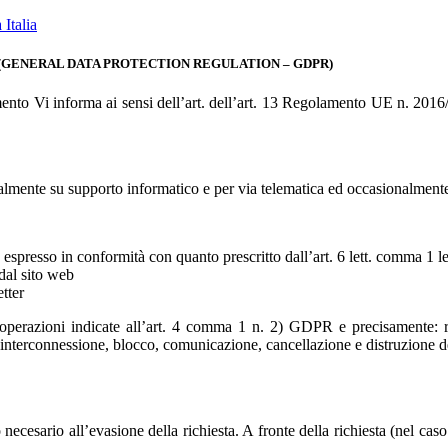
Italia
 (GENERAL DATA PROTECTION REGULATION – GDPR)
nto Vi informa ai sensi dell’art. dell’art. 13 Regolamento UE n. 2016/
ipalmente su supporto informatico e per via telematica ed occasionalment
o espresso in conformità con quanto prescritto dall’art. 6 lett. comma 1 le
dal sito web
tter
e operazioni indicate all’art. 4 comma 1 n. 2) GDPR e precisamente: r
 interconnessione, blocco, comunicazione, cancellazione e distruzione dei
o necesario all’evasione della richiesta. A fronte della richiesta (nel c